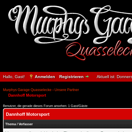
Hallo, Gast!
Anmelden
Registrieren
Aktuell ist:
Donnerst
Murphys Garage Quasselecke
›
Unsere Partner
Dannhoff Motorsport
Benutzer, die gerade dieses Forum ansehen: 1 Gast/Gäste
Dannhoff Motorsport
Thema
/
Verfasser