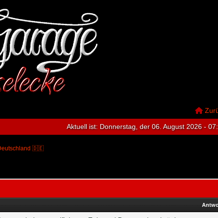
Zur
Aktuell ist:
Donnerstag, der 06. August 2026 - 07
eutschland 🇩🇪
Antwo