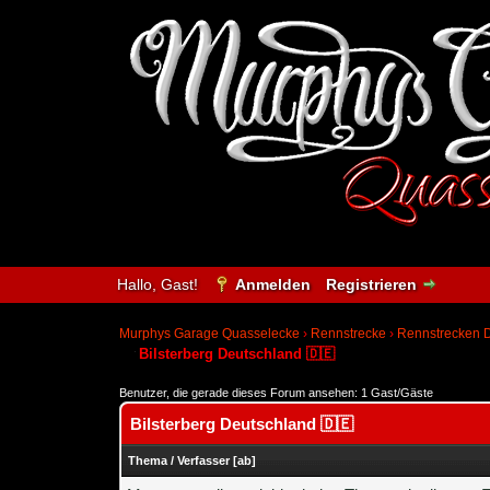
Hallo, Gast!
Anmelden
Registrieren
Murphys Garage Quasselecke
›
Rennstrecke
›
Rennstrecken D
Bilsterberg Deutschland 🇩🇪
Benutzer, die gerade dieses Forum ansehen: 1 Gast/Gäste
Bilsterberg Deutschland 🇩🇪
Thema
/
Verfasser
[
ab
]