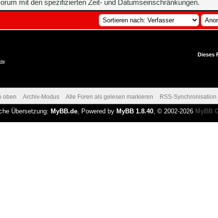
orum mit den spezifizierten Zeit- und Datumseinschränkungen.
Dieses 
dir
h oben
Archiv-Modus
Alle Foren als gelesen markieren
RSS-Synchronisation
che Übersetzung:
MyBB.de
, Powered by
MyBB 1.8.40
, © 2002-2026
MyBB 