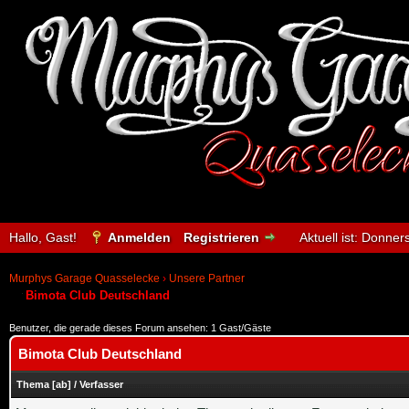
Hallo, Gast!
Anmelden
Registrieren
Aktuell ist:
Donnerst
Murphys Garage Quasselecke
›
Unsere Partner
Bimota Club Deutschland
Benutzer, die gerade dieses Forum ansehen: 1 Gast/Gäste
Bimota Club Deutschland
Thema
[
ab
]
/
Verfasser